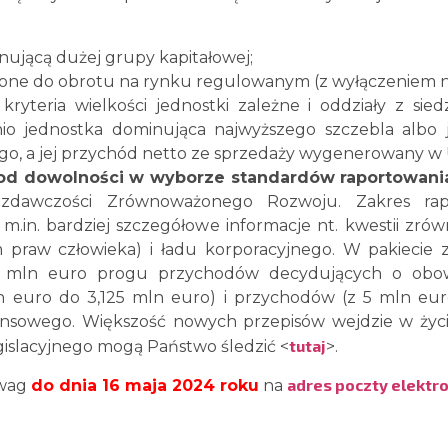
ującą dużej grupy kapitałowej;
czone do obrotu na rynku regulowanym (z wyłączeniem 
kryteria wielkości jednostki zależne i oddziały z sie
nio jednostka dominująca najwyższego szczebla albo
go, a jej przychód netto ze sprzedaży wygenerowany w 
e od dowolności w wyborze standardów raportowani
ozdawczości Zrównoważonego Rozwoju. Zakres rapo
m.in. bardziej szczegółowe informacje nt. kwestii zr
praw człowieka) i ładu korporacyjnego. W pakiecie zm
 mln euro progu przychodów decydujących o obow
 euro do 3,125 mln euro) i przychodów (z 5 mln eur
nsowego. Większość nowych przepisów wejdzie w życi
tutaj
gislacyjnego mogą Państwo śledzić <
>.
adres poczty elektr
uwag
do dnia 16 maja 2024 roku
na