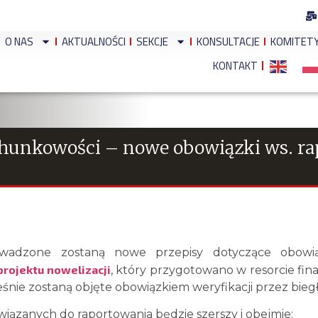
O NAS
AKTUALNOŚCI
SEKCJE
KONSULTACJE
KOMITET
KONTAKT
chunkowości – nowe obowiązki ws. r
adzone zostaną nowe przepisy dotyczące obowią
projektu nowelizacji
, który przygotowano w resorcie fin
eśnie zostaną objęte obowiązkiem weryfikacji przez bieg
wiązanych do raportowania będzie szerszy i obejmie: