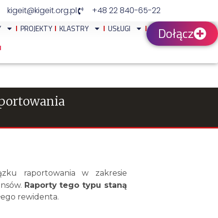
kigeit@kigeit.org.pl
+48 22 840-65-22
Y
PROJEKTY
KLASTRY
USŁUGI
Dołącz
aportowania
zku raportowania w zakresie
ansów.
Raporty tego typu staną
łego rewidenta.