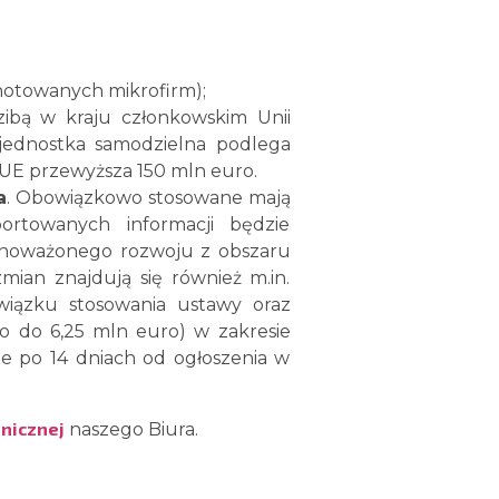
notowanych mikrofirm);
dzibą w kraju członkowskim Unii
 jednostka samodzielna podlega
UE przewyższa 150 mln euro.
a
. Obowiązkowo stosowane mają
rtowanych informacji będzie
ównoważonego rozwoju z obszaru
ian znajdują się również m.in.
iązku stosowania ustawy oraz
o do 6,25 mln euro) w zakresie
e po 14 dniach od ogłoszenia w
onicznej
naszego Biura.