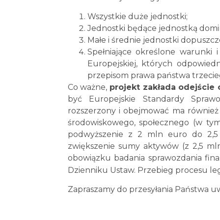
Wszystkie duże jednostki;
Jednostki będące jednostką domin
Małe i średnie jednostki dopusz
Spełniające określone warunki i 
Europejskiej, których odpowied
przepisom prawa państwa trzecie
Co ważne,
projekt zakłada odejści
być Europejskie Standardy Spraw
rozszerzony i obejmować ma również 
środowiskowego, społecznego (w tym 
podwyższenie z 2 mln euro do 2,5
zwiększenie sumy aktywów (z 2,5 mln
obowiązku badania sprawozdania fina
Dzienniku Ustaw. Przebieg procesu le
Zapraszamy do przesyłania Państwa 