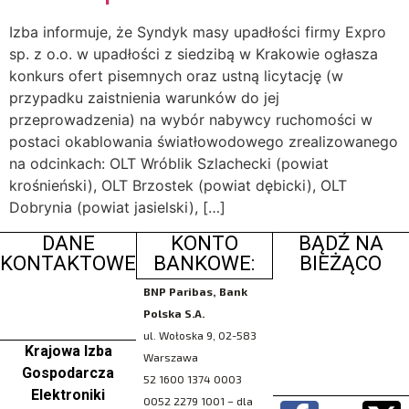
Izba informuje, że Syndyk masy upadłości firmy Expro
sp. z o.o. w upadłości z siedzibą w Krakowie ogłasza
konkurs ofert pisemnych oraz ustną licytację (w
przypadku zaistnienia warunków do jej
przeprowadzenia) na wybór nabywcy ruchomości w
postaci okablowania światłowodowego zrealizowanego
na odcinkach: OLT Wróblik Szlachecki (powiat
krośnieński), OLT Brzostek (powiat dębicki), OLT
Dobrynia (powiat jasielski), […]
DANE
KONTO
BĄDŹ NA
KONTAKTOWE
BANKOWE:
BIEŻĄCO
BNP Paribas, Bank
Polska S.A.
ul. Wołoska 9, 02-583
Krajowa Izba
Warszawa
Gospodarcza
52 1600 1374 0003
Elektroniki
0052 2279 1001 – dla