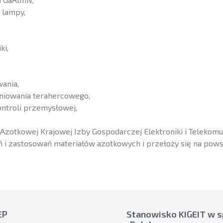
 lampy,
ki,
ania,
ieniowania terahercowego,
ntroli przemysłowej,
 Azotkowej Krajowej Izby Gospodarczej Elektroniki i Telekomun
 i zastosowań materiałów azotkowych i przełoży się na pow
EP
Stanowisko KIGEIT w s