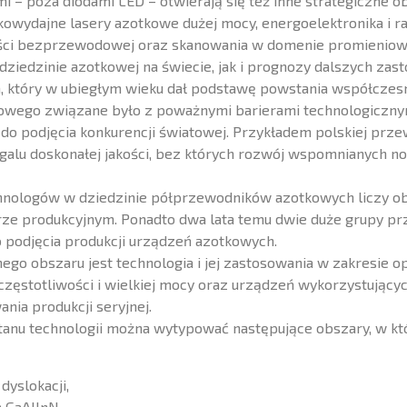
– poza diodami LED – otwierają się też inne strategiczne obs
wydajne lasery azotkowe dużej mocy, energoelektronika i ra
ności bezprzewodowej oraz skanowania w domenie promieni
ziedzinie azotkowej na świecie, jak i prognozy dalszych zast
, który w ubiegłym wieku dał podstawę powstania współczesne
wego związane było z poważnymi barierami technologicznymi
do podjęcia konkurencji światowej. Przykładem polskiej prze
u galu doskonałej jakości, bez których rozwój wspomnianych 
echnologów w dziedzinie półprzewodników azotkowych liczy o
erze produkcyjnym. Ponadto dwa lata temu dwie duże grupy 
podjęcia produkcji urządzeń azotkowych.
o obszaru jest technologia i jej zastosowania w zakresie op
j częstotliwości i wielkiej mocy oraz urządzeń wykorzystują
nia produkcji seryjnej.
stanu technologii można wytypować następujące obszary, w kt
dyslokacji,
 GaAlInN,