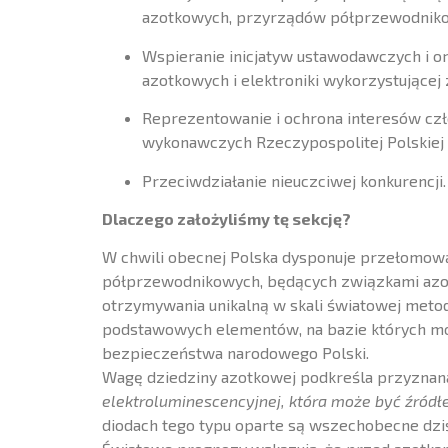
azotkowych, przyrządów półprzewodnikowy
Wspieranie inicjatyw ustawodawczych i or
azotkowych i elektroniki wykorzystującej
Reprezentowanie i ochrona interesów cz
wykonawczych Rzeczypospolitej Polskiej j
Przeciwdziałanie nieuczciwej konkurencji.
Dlaczego założyliśmy tę sekcję?
W chwili obecnej Polska dysponuje przełomową
półprzewodnikowych, będących związkami azotu 
otrzymywania unikalną w skali światowej metodą
podstawowych elementów, na bazie których moż
bezpieczeństwa narodowego Polski.
Wagę dziedziny azotkowej podkreśla przyznana
elektroluminescencyjnej, która może być źródł
diodach tego typu oparte są wszechobecne dzi