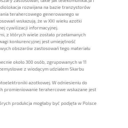
zary zastosowań, takie jak telekomunikacja i
diolokacja rozwijana na bazie tranzystorów
owania terahercowego generowanego w
osowań wskazują, że w XXI wieku azotki
j cywilizacji informacyjnej.
, z których wiele zostało przełamanych
wagi konkurencyjnej jest umiejętność
nowych obszarów zastosowań tego materiału
becnie około 300 osób, zgrupowanych w 11
przemysłowe z wiodącym udziałem Skarbu
toelektroniki azotkowej. W odniesieniu do
cych promieniowanie terahercowe wskazane jest
órych produkcja mogłaby być podjęta w Polsce