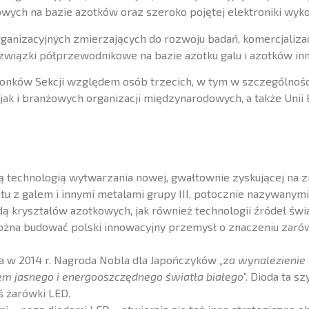
ch na bazie azotków oraz szeroko pojętej elektroniki wykor
ganizacyjnych zmierzających do rozwoju badań, komercjalizac
 związki półprzewodnikowe na bazie azotku galu i azotków inn
łonków Sekcji względem osób trzecich, w tym w szczególno
ak i branżowych organizacji międzynarodowych, a także Unii E
 technologią wytwarzania nowej, gwałtownie zyskującej na z
z galem i innymi metalami grupy III, potocznie nazywanymi „
 kryształów azotkowych, jak również technologii źródeł świat
na budować polski innowacyjny przemysł o znaczeniu zarówn
 w 2014 r. Nagroda Nobla dla Japończyków „z
a wynalezienie 
em jasnego i energooszczędnego światła białego
”. Dioda ta 
ś żarówki LED.