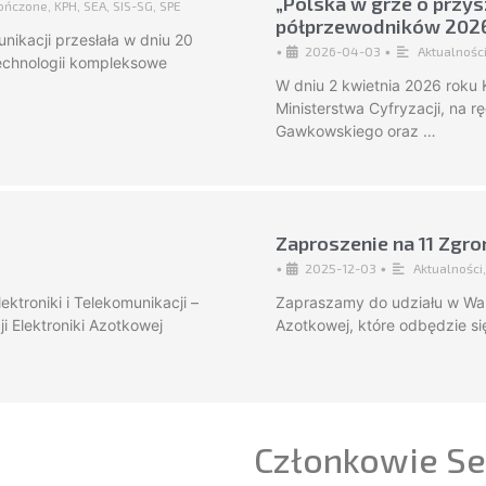
„Polska w grze o przys
kończone
,
KPH
,
SEA
,
SIS-SG
,
SPE
półprzewodników 202
nikacji przesłała w dniu 20
•
2026-04-03
•
Aktualnośc
Technologii kompleksowe
W dniu 2 kwietnia 2026 roku 
Ministerstwa Cyfryzacji, na r
Gawkowskiego oraz …
Zaproszenie na 11 Zgr
•
2025-12-03
•
Aktualności
ektroniki i Telekomunikacji –
Zapraszamy do udziału w Wal
 Elektroniki Azotkowej
Azotkowej, które odbędzie si
Członkowie Se