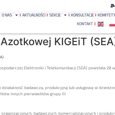
O NAS
AKTUALNOŚCI
SEKCJE
KONSULTACJE
KOMITET
KONTAKT
i Azotkowej KIGEiT (SEA
EA)
ospodarczej Elektroniki i Telekomunikacji (SEA) powstała 28 w
y działalność badawczą, produkcyjną lub usługową w dziedzi
tków innych pierwiastków grupy III.
rganizacyjnych, badawczych, komercjalizacyjnych i produkcyj