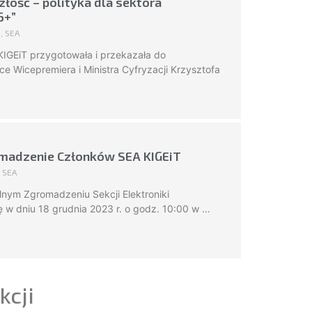
złość – polityka dla sektora
6+”
i
,
SEA
KIGEiT przygotowała i przekazała do
ęce Wicepremiera i Ministra Cyfryzacji Krzysztofa
omadzenie Członków SEA KIGEiT
,
SEA
nym Zgromadzeniu Sekcji Elektroniki
ę w dniu 18 grudnia 2023 r. o godz. 10:00 w …
kcji