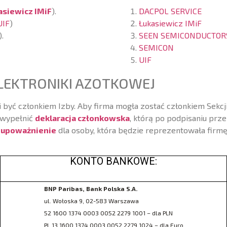
asiewicz IMiF
).
DACPOL SERVICE
UIF
)
Łukasiewicz IMiF
).
SEEN SEMICONDUCTOR
SEMICON
UIF
LEKTRONIKI AZOTKOWEJ
si być członkiem Izby. Aby firma mogła zostać członkiem Sekc
 wypełnić
deklaracja członkowska
, którą po podpisaniu prz
ć
upoważnienie
dla osoby, która będzie reprezentowała firmę
KONTO BANKOWE:
BNP Paribas, Bank Polska S.A.
ul. Wołoska 9, 02-583 Warszawa
52 1600 1374 0003 0052 2279 1001 – dla PLN
PL 13 1600 1374 0003 0052 2279 1024 – dla Euro