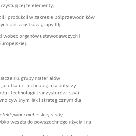
zystującej te elementy;
ji i produkcji w zakresie półprzewodników
ych pierwiastków grupy III;
ści wobec organów ustawodawczych i
uropejskiej;
naczeniu, grupy materiałów
azotkami”. Technologia ta dotyczy
ła i technologii tranzystorów, czyli
o cywilnym, jak i strategicznym dla
efektywnej niebieskiej diody
szybko weszła do powszechnego użycia i na