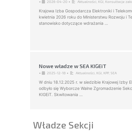
•
2026-04-20
•
Aktualności
,
KGI
,
Konsultacje za
Krajowa Izba Gospodarcza Elektroniki i Telekomu
kwietnia 2026 roku do Ministerstwu Rozwoju i 
stanowisko dotyczące wdrażania …
Nowe władze w SEA KIGEiT
•
2025-12-18
•
Aktualności
,
KGI
,
KPP
,
SEA
W dniu 18.12.2025 r. w siedzibie Krajowej Izby El
odbyło się Wyborcze Walne Zgromadzenie Sekcji
KIGEiT. Skwitowania …
Władze Sekcji