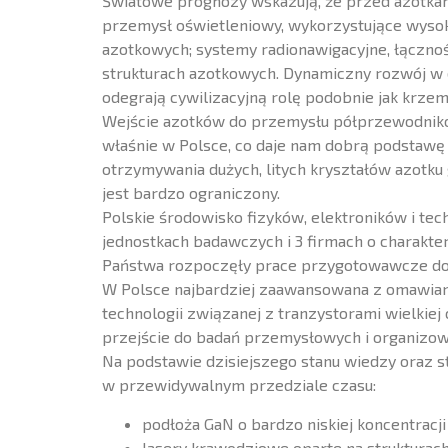
Światowe prognozy wskazują, że przed azotkami 
przemysł oświetleniowy, wykorzystujące wysoko
azotkowych; systemy radionawigacyjne, łącz
strukturach azotkowych. Dynamiczny rozwój w d
odegrają cywilizacyjną rolę podobnie jak krzem
Wejście azotków do przemysłu półprzewodniko
właśnie w Polsce, co daje nam dobrą podstawę 
otrzymywania dużych, litych kryształów azotk
jest bardzo ograniczony.
Polskie środowisko fizyków, elektroników i t
jednostkach badawczych i 3 firmach o charakt
Państwa rozpoczęły prace przygotowawcze do 
W Polsce najbardziej zaawansowana z omawianeg
technologii związanej z tranzystorami wielkie
przejście do badań przemysłowych i organizowa
Na podstawie dzisiejszego stanu wiedzy oraz 
w przewidywalnym przedziale czasu:
podłoża GaN o bardzo niskiej koncentracji 
lasery krawędziowe oparte na strukturach