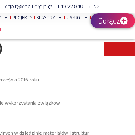
kigeit@kigeit.org.pl
+48 22 840-65-22
Y
PROJEKTY
KLASTRY
USŁUGI
Dołącz
)
rześnia 2016 roku.
nie wykorzystania związków
nych w dziedzinie materiałów i struktur