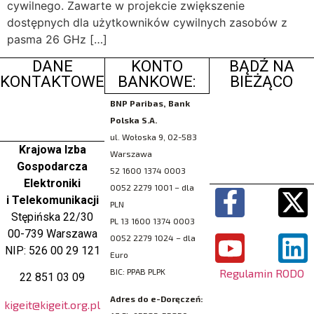
cywilnego. Zawarte w projekcie zwiększenie
dostępnych dla użytkowników cywilnych zasobów z
pasma 26 GHz […]
DANE
KONTO
BĄDŹ NA
KONTAKTOWE
BANKOWE:
BIEŻĄCO
BNP Paribas, Bank
Polska S.A.
ul. Wołoska 9, 02-583
Krajowa Izba
Warszawa
Gospodarcza
52 1600 1374 0003
Elektroniki
0052 2279 1001 – dla
i Telekomunikacji
PLN
Stępińska 22/30
PL 13 1600 1374 0003
00-739 Warszawa
0052 2279 1024 – dla
NIP: 526 00 29 121
Euro
Regulamin RODO
BIC: PPAB PLPK
22 851 03 09
Adres do e-Doręczeń:
kigeit@kigeit.org.pl