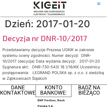
Dzień:
2017-01-20
Decyzja nr DNR-10/2017
Przedstawiamy decyzje Prezesa UOKIK w zakresie
systemu oceny zgodności. Numer decyzji: DNR-
10/2017 (decyzja) Data wydania decyzji: 2017-01-20
Sygnatura akt: DNR-730-543( 18 )/16/KK Uczestnicy
postępowania: LEGRAND POLSKA sp. z o.o. z siedzibą
w Ząbkowicach Śląskich
DANE
KONTO
BĄDŹ NA
KONTAKTOWE
BANKOWE:
BIEŻĄCO
BNP Paribas, Bank
Polska S.A.