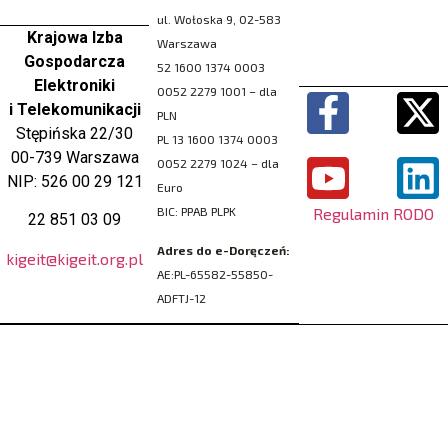
ul. Wołoska 9, 02-583
Krajowa Izba
Warszawa
Gospodarcza
52 1600 1374 0003
Elektroniki
0052 2279 1001 – dla
i Telekomunikacji
PLN
Stępińska 22/30
PL 13 1600 1374 0003
00-739 Warszawa
0052 2279 1024 – dla
NIP: 526 00 29 121
Euro
Regulamin RODO
BIC: PPAB PLPK
22 851 03 09
Adres do e-Doręczeń:
kigeit@kigeit.org.pl
AE:PL-65582-55850-
ADFTJ-12