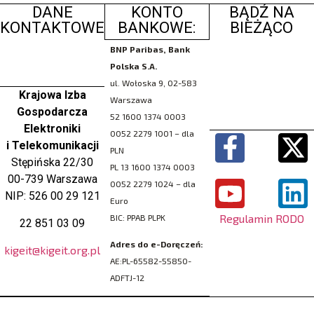
DANE
KONTO
BĄDŹ NA
KONTAKTOWE
BANKOWE:
BIEŻĄCO
BNP Paribas, Bank
Polska S.A.
ul. Wołoska 9, 02-583
Krajowa Izba
Warszawa
Gospodarcza
52 1600 1374 0003
Elektroniki
0052 2279 1001 – dla
i Telekomunikacji
PLN
Stępińska 22/30
PL 13 1600 1374 0003
00-739 Warszawa
0052 2279 1024 – dla
NIP: 526 00 29 121
Euro
Regulamin RODO
BIC: PPAB PLPK
22 851 03 09
Adres do e-Doręczeń:
kigeit@kigeit.org.pl
AE:PL-65582-55850-
ADFTJ-12