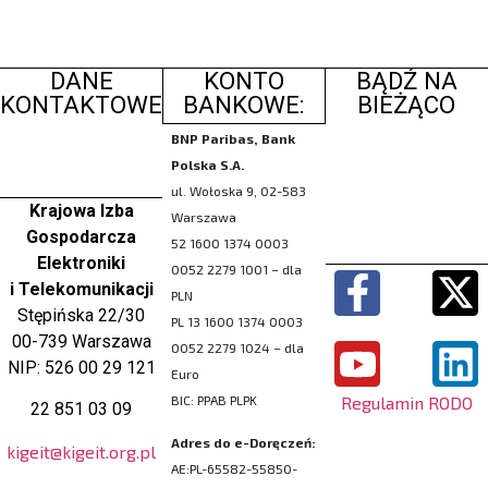
DANE
KONTO
BĄDŹ NA
KONTAKTOWE
BANKOWE:
BIEŻĄCO
BNP Paribas, Bank
Polska S.A.
ul. Wołoska 9, 02-583
Krajowa Izba
Warszawa
Gospodarcza
52 1600 1374 0003
Elektroniki
0052 2279 1001 – dla
i Telekomunikacji
PLN
Stępińska 22/30
PL 13 1600 1374 0003
00-739 Warszawa
0052 2279 1024 – dla
NIP: 526 00 29 121
Euro
Regulamin RODO
BIC: PPAB PLPK
22 851 03 09
Adres do e-Doręczeń:
kigeit@kigeit.org.pl
AE:PL-65582-55850-