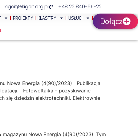
kigeit@kigeit.org.pl
+48 22 840-65-22
Y
PROJEKTY
KLASTRY
USŁUGI
Dołącz
ynu Nowa Energia (4(90)/2023) Publikacja
ploatacji. Fotowoltaika – pozyskiwanie
ch się dziedzin elektrotechniki. Elektrownie
ł do magazynu Nowa Energia (4(90)/2023). Tym