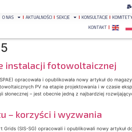
O NAS
AKTUALNOŚCI
SEKCJE
KONSULTACJE
KOMITET
KONTAKT
05
 instalacji fotowoltaicznej
(SPAE) opracowała i opublikowała nowy artykuł do magaz
otowoltaicznych PV na etapie projektowania i w czasie eks
i słonecznej – jest obecnie jedną z najbardziej rozwijający
tu – korzyści i wyzwania
art Grids (SIS-SG) opracowali i opublikowali nowy artyku