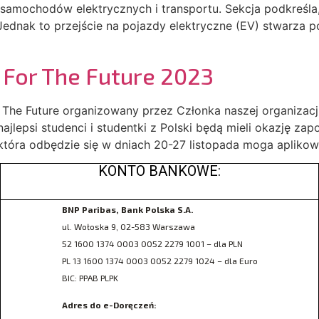
samochodów elektrycznych i transportu. Sekcja podkreśla,
. Jednak to przejście na pojazdy elektryczne (EV) stwarz
 For The Future 2023
The Future organizowany przez Członka naszej organizacji
jlepsi studenci i studentki z Polski będą mieli okazję zap
 która odbędzie się w dniach 20-27 listopada moga aplikowa
KONTO BANKOWE:
BNP Paribas, Bank Polska S.A.
ul. Wołoska 9, 02-583 Warszawa
52 1600 1374 0003 0052 2279 1001 – dla PLN
PL 13 1600 1374 0003 0052 2279 1024 – dla Euro
BIC: PPAB PLPK
Adres do e-Doręczeń: