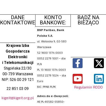
DANE
KONTO
BĄDŹ NA
KONTAKTOWE
BANKOWE:
BIEŻĄCO
BNP Paribas, Bank
Polska S.A.
ul. Wołoska 9, 02-583
Krajowa Izba
Warszawa
Gospodarcza
52 1600 1374 0003
Elektroniki
0052 2279 1001 – dla
i Telekomunikacji
PLN
Stępińska 22/30
PL 13 1600 1374 0003
00-739 Warszawa
0052 2279 1024 – dla
NIP: 526 00 29 121
Euro
Regulamin RODO
BIC: PPAB PLPK
22 851 03 09
Adres do e-Doręczeń:
kigeit@kigeit.org.pl
AE:PL-65582-55850-